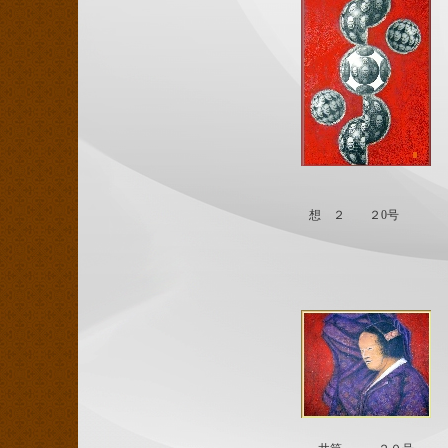
想 ２ ２0号