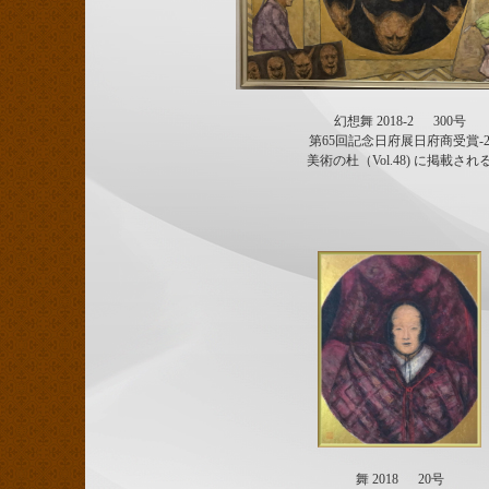
幻想舞 2018-2 300号
第65回記念日府展日府商受賞-
美術の杜（Vol.48) に掲載され
舞 2018 20号