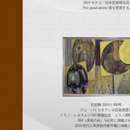
2019 モナコ・日本芸術祭出品
Prix grand abeniir 賞を受賞する
幻想舞 2019-1 300号
デュ・パトリモアンヌ芸術賞受
ミラノ・レオナルド500 開催記念 ミラノ
BM（美術の杜）Vol.50 に掲載さ
2020 現代人気美術作家年鑑に掲載