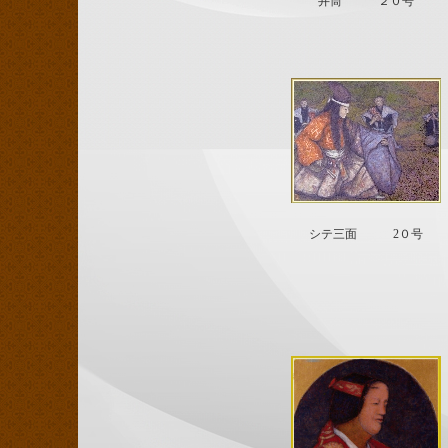
井筒 ２０号
シテ三面 2０号