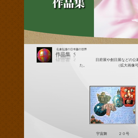
日府展や創日展などの公
た。 （拡大画像可
宇宙舞 ２０号