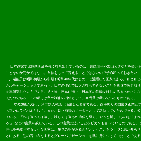
2013.07.
日本画家で比較的画論を強く打ち出しているのは、川端龍子や加山又造などを挙げる
ことなのか定かではない。自信をもって言えることではないので予め断っておきたい。
川端龍子は昭和初期から中期 ( 昭和40年代はじめ ) に活躍した画家である。も
カルチャーショックであった。日本の洋画では太刀打ちできないことを肌身で感じ取り
を再認識したようである。その後、日本に帰り、日本画の活動をはじめるきっかけにな
えたのである。この考えは私の制作の指針として、今尚受け継いでいるものである。
一方の加山又造は、第二次大戦後、活躍した画家である。西陣織りの図案を正業とす
お互いにライバルとして、また、日本画壇のリーダーとして活動していたのである。彼
ている。「絵は造っては壊し、壊しては造るの過程を経て、やっと新しいものを生まれるも
る 」 などの言葉を残している。この言葉に近いことをピカソも言っているのである
時代を先取りするような画家は、先見の明があるんだということをつくづく思い知らさ
とにある。別の言い方をするとグローバリゼーションを既に身につけていたことである