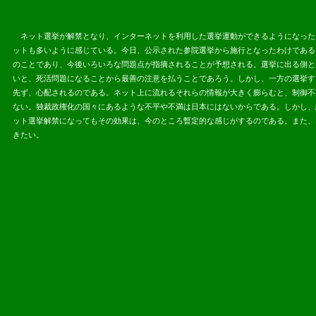
ネット選挙が解禁となり、インターネットを利用した選挙運動ができるようになった
ットも多いように感じている。今日、公示された参院選挙から施行となったわけである
のことであり、今後いろいろな問題点が指摘されることが予想される。選挙に出る側と
いと、死活問題になることから最善の注意を払うことであろう。しかし、一方の選挙す
先ず、心配されるのである。ネット上に流れるそれらの情報が大きく膨らむと、制御不
ない。独裁政権化の国々にあるような不平や不満は日本にはないからである。しかし、
ット選挙解禁になってもその効果は、今のところ暫定的な感じがするのである。また、
きたい。
2013.07.