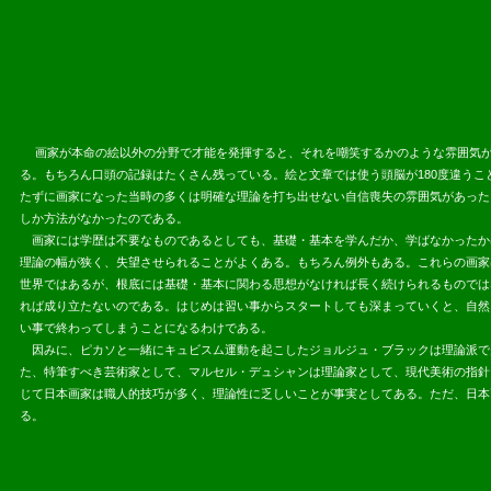
画家が本命の絵以外の分野で才能を発揮すると、それを嘲笑するかのような雰囲気が
る。もちろん口頭の記録はたくさん残っている。絵と文章では使う頭脳が180度違うこ
たずに画家になった当時の多くは明確な理論を打ち出せない自信喪失の雰囲気があった
しか方法がなかったのである。
画家には学歴は不要なものであるとしても、基礎・基本を学んだか、学ばなかったか
理論の幅が狭く、失望させられることがよくある。もちろん例外もある。これらの画家
世界ではあるが、根底には基礎・基本に関わる思想がなければ長く続けられるものでは
れば成り立たないのである。はじめは習い事からスタートしても深まっていくと、自然
い事で終わってしまうことになるわけである。
因みに、ピカソと一緒にキュビスム運動を起こしたジョルジュ・ブラックは理論派で
た、特筆すべき芸術家として、マルセル・デュシャンは理論家として、現代美術の指針
じて日本画家は職人的技巧が多く、理論性に乏しいことが事実としてある。ただ、日本
る。