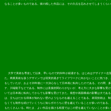
なることが多いものである。彼の残した作品には、その欠点を忘れさせてしまうくらい
2013.07.
大学で美術を専攻して以来、早いもので約50年が経過する。はじめはデザイナー志
た。商業美術を扱うデザインでは現実的過ぎてライフワークに向かないことに気づき、
をしていたが、およそ20年後に一大決心をして日本画に転向したのである。その間、
ナ、川端龍子などである。制作には直接的関わりがないが、考え方に大きな影響を受け
いては日本画に転向してからでも影響を受けてきた。発想や画面構成の影響は大である
は、立ちはだかる得体が知れない壁のようなものを越えることである。表現技術は、制
なくても制作を続けていくうちに知らずのうちに壁を越えていることが多いのである。
もたくさんいる。時たま、よい作品を描ける程度ではこの壁を越えていないことが多い