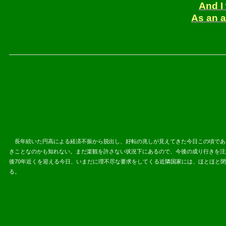
And I 
As an a
長年続いた円高による経済不振から脱出し、好転の兆しが見えてきた今日この頃であ
きことなのかも知れない。まだ楽観を許さない状況下にあるので、今後の成り行きを注
後70年近くを迎える今日、いまだに理不尽な要求をしてくる近隣国家には、ほとほと
る。
2013.04.