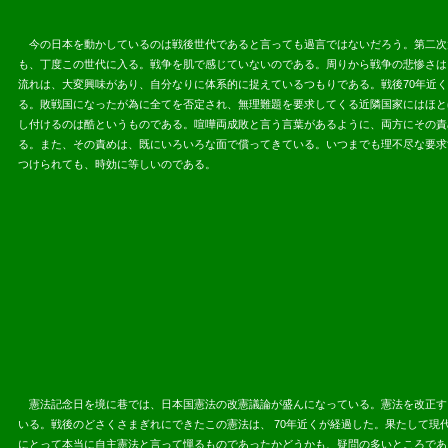
今の日本を動かしているのは戦後世代であると言っても過言ではないだろう。第二次
も、丁度この世代に入る。戦争を肌で感じていないのである。周りから戦争の悲惨さは
流れは、大変興味があり、自分なりに体系的に捉えているつもりである。戦後70年近
る。敗戦国に
なったが為に全てを否定され、無理難題を要求してくる近隣国家にはほと
し付けるのは酷というものである。喧嘩両成敗と言う言葉があるように、両方にその責め
る。また、その責めは、既にいろいろな面で償ってきている。いつまでも理不尽な要求
つけられても、時効に等しいのである。
2013.05.
憲法記念日を境に巷では、日本国憲法の改憲議論が盛んになっている。憲法を改正する
いる。戦後のどさくさまぎれにできたこの憲法は、 70年近くが経過した。果たして
にとって本当に自主憲法と言って憚るものであったかどうかも、疑問の多いところであ