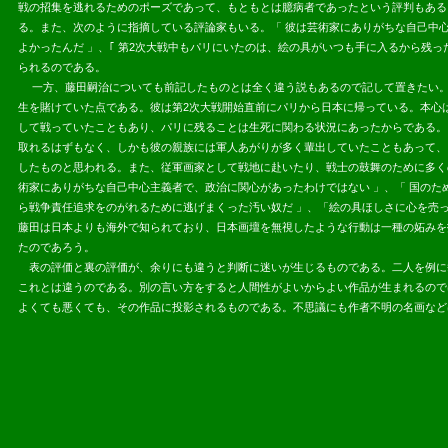
戦の招集を逃れるためのポーズであって、もともとは臆病者であったという評判もある
る。また、次のように指摘している評論家もいる。「 彼は芸術家にありがちな自己中
よかったんだ 」、｢ 第2次大戦中もパリにいたのは、絵の具がいつも手に入るから残っ
られるのである。
一方、藤田嗣治についても前記したものとは全く違う説もあるので記して置きたい。
生を賭けていた点である。彼は第2次大戦開始直前にパリから日本に帰っている。本心
して戦っていたこともあり、パリに残ることは生死に関わる状況にあったからである。
取れるはずもなく、しかも彼の親族には軍人あがりが多く輩出していたこともあって、
したものと思われる。また、従軍画家として戦地に赴いたり、戦士の鼓舞のために多く
術家にありがちな自己中心主義者で、政治に関心があったわけではない 」、「 国のた
ら戦争責任追求をのがれるために逃げまくった汚い奴だ 」、「絵の具ほしさに心を売
藤田は日本よりも海外で知られており、日本画壇を無視したような行動は一種の妬みを
たのであろう。
表の評価と裏の評価が、余りにも違うと判断に迷いが生じるものである。二人を例に
これとは違うのである。別の言い方をすると人間性がよいからよい作品が生まれるので
よくても悪くても、その作品に投影されるものである。不思議にも作者不明の名画など
2013.07.