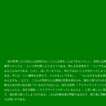
2013.08.
絵の世界に入り込むには余裕がないことには浸ることはできないらしい。余裕には時間
勝手にやってよ 」 という声が聞こえてきそうである。時たま社交辞令で 「 いいで
みえになるのである。しかし、話しているうちに、本心ではないことが分かってしまう
ある。中には「 いい趣味をお持ちで、うらやましいですね 」、「 そんな大きな絵を描
みえますね 」 などと、こちらの気持ちとは裏腹の言葉を発せられ、随分と傷つけられ
飾るための売り絵を描いているわけではないよ。自己の証明 （ アイデンティティー )
はないんだよ。自己の挑戦 （ ライフワーク ) でやっているんだよ 」 と言い返し
て、場を取り繕ってしまうのである。これは作家自身の問題であるので、第三者に理解
ちは強いのである。