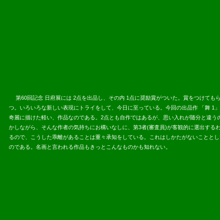
2013.06.
第60回記念 日府展には 2点を出品し、その内 1点に奨励賞がついた。賞をつけて
つ。いろいろな新しい表現にトライをして、今日に至っている。今回の出品作 「舞 1
奇麗に描けた軽い、作品なのである。2点とも自作ではあるが、思い入れが随分と違う
かしながら、そんな作者の気持ちにお構いなしに、第3者(審査員)が客観的に選出す
るので、こうした乖離が
あることは重々承知をしている。これはしかたがないこととし
のである。名画と言われる作品もきっとこんなものかも知れない。
2013.06.