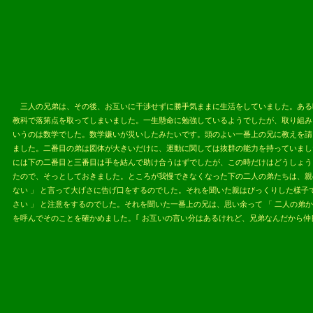
2013.05.
三人の兄弟は、その後、お互いに干渉せずに勝手気ままに生活をしていました。ある
教科で落第点を取ってしまいました。一生懸命に勉強しているようでしたが、取り組み
いうのは数学でした。数学嫌いが災いしたみたいです。頭のよい一番上の兄に教えを請
ました。二番目の弟は図体が大きいだけに、運動に関しては抜群の能力を持っていまし
には下の二番目と三番目は手を結んで助け合うはずでしたが、この時だけはどうしょう
たので、そっとしておきました。ところが我慢できなくなった下の二人の弟たちは、親の
ない 」 と言って大げさに告げ口をするのでした。それを聞いた親はびっくりした様子
さい 」 と注意をするのでした。それを聞いた一番上の兄は、思い余って 「 二人の
を呼んでそのことを確かめました。｢ お互いの言い分はあるけれど、兄弟なんだから仲
2013.05.