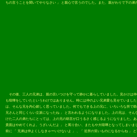
ちの言うことを聞いてやりなさい 」 と親心で言うのでした。また、親がわりで下の
2013.05.
その後、三人の兄弟は、親の言いつけを守って静かに暮らしていました。見かけは仲
も喧嘩をしていたというわけではありません。時には仲のよい兄弟愛も見せていました
は、そんな兄を内心嬉しく思っていました。何でもできる上の兄に、いろいろな所で助
兄さんと同じくらい立派になったね 」 と言われるようになりました。上の兄は、そ
けた二人の弟たちにとっては、上の兄の助言が口うるさく感じるようになりました。ある
貴面はやめてくれよ。うざいんだよ 」 と罵り合い、またもや大喧嘩となってしまい
前に 「 兄弟は仲よくしなきゃーいけないよ 」 、「 近所の笑いものになるからね 」