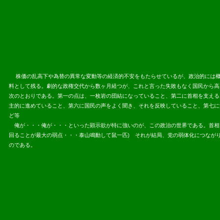
株価の乱高下や為替の異常な変動等の経済的不安をもたらせているが、政治的には概
料として残る。劇的な政権交代から数ヶ月経つが、これと言った失敗もなく国民から高
次のとおりである。第一の点は、一枚岩の団結になっていること、第二に首相を支える
主的に進めていること、第六に国民の声をよく聞き、それを反映していること、第七に
ど等
俺が・・・俺が・・・といった顕示欲が特に強いのが、この政治の世界である。首相
回ることが最大の弱点・・・泰山鳴動して鼠一匹) それが結局、党の弱体化につなが
のである。
2013.06.