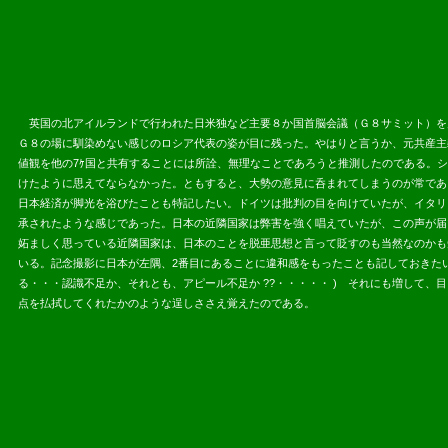
英国の北アイルランドで行われた日米独など主要８か国首脳会議（Ｇ８サミット）を
Ｇ８の場に馴染めない感じのロシア代表の姿が目に残った。やはりと言うか、元共産主
値観を他の7ｹ国と共有することには所詮、無理なことであろうと推測したのである。
けたように思えてならなかった。ともすると、大勢の意見に呑まれてしまうのが常であ
日本経済が脚光を浴びたことも特記したい。ドイツは批判の目を向けていたが、イタリ
承されたような感じであった。日本の近隣国家は弊害を強く唱えていたが、この声が届
妬ましく思っている近隣国家は、日本のことを脱亜思想と言って貶すのも当然なのかも
いる。記念撮影に日本が左隅、2番目にあることに違和感をもったことも記しておきた
る・・・認識不足か、それとも、アピール不足か ??・・・・・ ) それにも増して
点を払拭してくれたかのような逞しささえ覚えたのである。
2013.06.