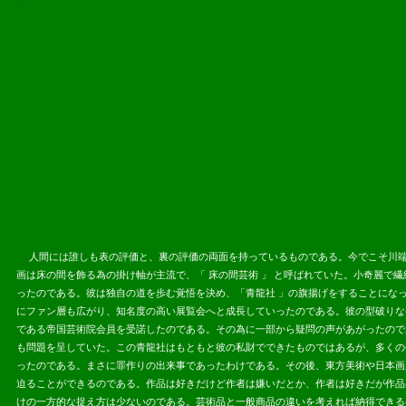
、
2013.07.
人間には誰しも表の評価と、裏の評価の両面を持っているものである。今でこそ川端
画は床の間を飾る為の掛け軸が主流で、「 床の間芸術 」 と呼ばれていた。小奇麗で
ったのである。彼は独自の道を歩む覚悟を決め、「青龍社 」の旗揚げをすることになっ
にファン層も広がり、知名度の高い展覧会へと成長していったのである。彼の型破りな
である帝国芸術院会員を受諾したのである。その為に一部から疑問の声があがったので
も問題を呈していた。この青龍社はもともと彼の私財でできたものではあるが、多くの
ったのである。まさに罪作りの出来事であったわけである。その後、東方美術や日本画
迫ることができるのである。作品は好きだけど作者は嫌いだとか、作者は好きだが作品
け
の一方的な捉え方は少ないのである。芸術品と一般商品の違いを考えれば納得できる