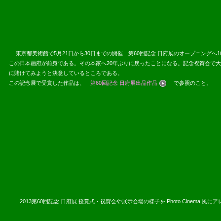
東京都美術館で5月21日から30日までの開催 第60回記念 日府展のオープニング
この日本画府が前身である。その本家へ20年ぶりに戻ったことになる。記念祝賀会で
に賭けてみようと決意しているところである。
この記念展で受賞した作品は、
第60回記念 日府展出品作品
で参照のこと。
2013.05.
2013第60回記念 日府展 授賞式・祝賀会や展示会場の様子を Photo Cinema 風