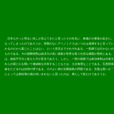
日本もやっと明るい兆しが見えてきたと思ったその矢先に、株価の大暴落が起きた。
なってしまったのであろうか。実態のないアベノミクスはいつかは崩壊すると言ってい
かるのだから案じたことはない、という意見までそれぞれある。一筋縄では行かないの
ものである。今の国際情勢は経済力の高い国家が世界を取り仕切る構図が歴然とある。
は、政経不可分と捉えた方が妥当であろう。しかし、一部の国家では政治体制は共産主
れらの国と心を開いて価値観を共有することなどは、土台無理なことである。互恵関係
線をたどるのは自明の理である。そのよい例が尖閣諸島の問題である。言葉は悪いが「 他
にとっては期待薄の感が拭いきれないと思ったのは、果たして私だけであろうか。
2013.06.