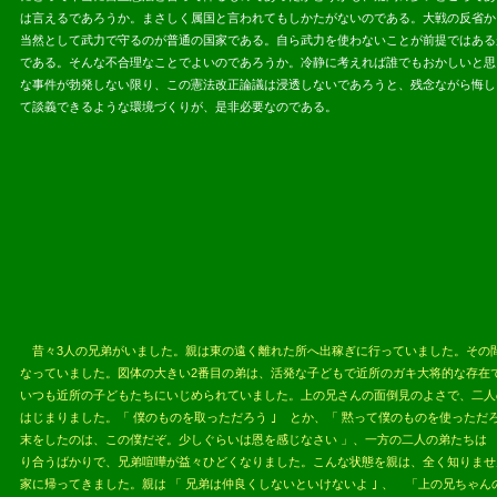
は言えるであろうか。まさしく属国と言われてもしかたがないのである。大戦の反省か
当然として武力で守るのが普通の国家である。自ら武力を使わないことが前提ではある
である。そんな不合理なことでよいのであろうか。冷静に考えれば誰でもおかしいと思
な事件が勃発しない限り、この憲法改正論議は浸透しないであろうと、残念ながら悔し
て談義できるような環境づくりが、是非必要なのである。
2013.05.
昔々3人の兄弟がいました。親は東の遠く離れた所へ出稼ぎに行っていました。その間
なっていました。図体の大きい2番目の弟は、活発な子どもで近所のガキ大将的な存在
いつも近所の子どもたちにいじめられていました。上の兄さんの面倒見のよさで、二人
はじまりました。「 僕のものを取っただろう ｣ とか、「 黙って僕のものを使っただ
末をしたのは、この僕だぞ。少しぐらいは恩を感じなさい 」、一方の二人の弟たちは 
り合うばかりで、兄弟喧嘩が益々ひどくなりました。こんな状態を親は、全く知りませ
家に帰ってきました。親は 「 兄弟は仲良くしないといけないよ ｣ 、 「上の兄ちゃん