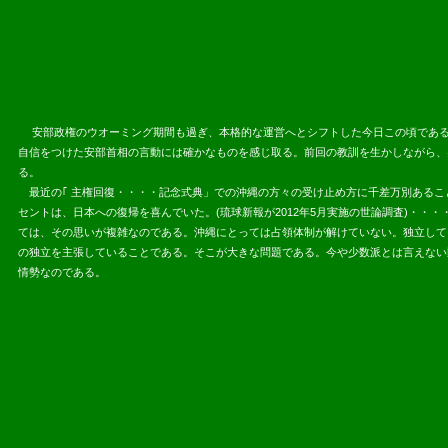
安部政権のウオーミング期間も過ぎ、本格的な運営へとシフトした今日この頃である
自信をつけた安部首相の言動には確かなものを感じ取る。前回の教訓を生かしながら、
る。
最近の｢ 主権回復・・・・記念式典」での沖縄の方々の受け止め方に千差万別あるこ
セントは、日本への復帰を喜んでいた。(琉球新報が2012年5月実施の世論調査)・
ては、その思いが複雑なのである。沖縄にとっては占領体制が解けていない。独立しても
の独立を主張していることである。そこが大きな問題である。今や少数派とは言えない
情勢なのである。
2013.05.