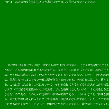
行けば、あとは独り立ちのできる作家のステータスを得たようなものである。
2013.08.
絵は絵だけを描いていれば上達するものではないのである。うまく絵を描けるかもし
さないことが真の創造に繋がるものである。同じところに止まっていては、真のアーチ
ば、全く個人の自由である。他人がとやかく言えるものではない。しかし、それが絵の
は、留意しなければならない一種の壁が存在するのである。その存在に気づき、越える
る。これは目に見えるものではないので、それを自覚できるかどうかが大きな分かれ道
はスランプに陥る可能性が大なのである。どんな画家になりたいのか、予め見通しを立
ならないのである。そのためには幅広い学習が必要である。いろいろなことに興味を抱
る。絵だけの狭い考えに囚われていては真の上達は望めないのである。ただ、
ここで誤
外に特殊能力を持つことによって、独創性が生まれるのである。皆と同じことをしてい