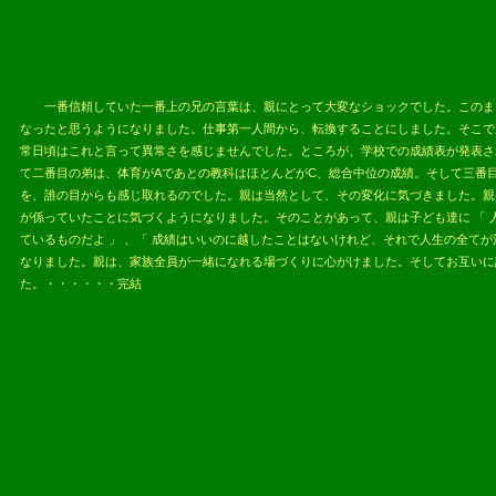
一番信頼していた一番上の兄の言葉は、親にとって大変なショックでした。このまま
なったと思うようになりました。仕事第一人間から、転換することにしました。そこで
常日頃はこれと言って異常さを感じませんでした。ところが、学校での成績表が発表さ
て二番目の弟は、体育がAであとの教科はほとんどがC、総合中位の成績。そして三番
を、誰の目からも感じ取れるのでした。親は当然として、その変化に気づきました。親
が係っていたことに気づくようになりました。そのことがあって、親は子ども達に 「 
ているものだよ 」 、「 成績はいいのに越したことはないけれど、それで人生の全て
なりました。親は、家族全員が一緒になれる場づくりに心がけました。そしてお互いに
た。・・・・・・完結
2013.05.