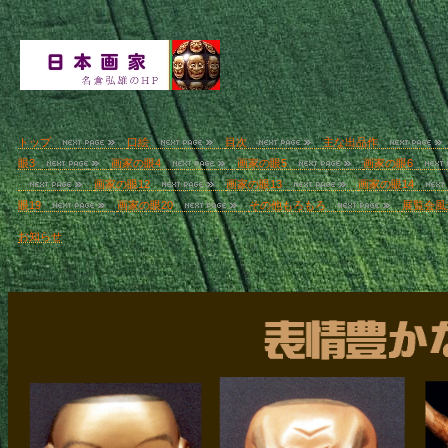
トップ
口絵
目次
主な出品作
眼3
画家の眼4
画家の眼5
画家の眼6
画家の眼12
画家の眼13
画家の眼14
眼19
画家の眼20
その他もろもろ
展覧会風
お知らせ