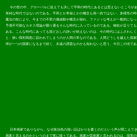
今の世の中、グローバルに捉えても決して平和の時代にあるとは思えないところがあ
単純な時代ではないのである。平和とか幸福とかの概念も画一的ではない、多様性の時
魔法の杖により、今までの不変の価値観や概念が崩れ、ファジィな考えが一般的になっ
予測不可能なカオス理論が罷り通るそんな時代に入っているのである。物欲が足りても
ある。こんな時代にあっても国どおしの諍いが絶えないのは、今の時代にはふさわしく
と、狭い我利我慾に囚われてしまうのが人間の常なのである。人間どうしを越えた国家
球が一つの国家になるまで続く、永遠の課題なのかも知れないと思う、今日この頃であ
2013.07.
日本画家でありながら、なぜ政治色の強い話ばかりを書くのだという声が聞こえてき
画家と言えるのかというのまで実に様々である。画家が芸術家と言われるのは、現実の