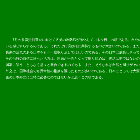
7月の参議委員選挙に向けて各党の攻防戦が激化している今日この頃である。自公の
いる感じすらするのである。それだけに現政権に期待するものが大きいのである。また
長期の活気のある日本をもう一度取り戻してほしいのである。今の日本は成長しきって
その当時の自信に漲った活力は、国民が一丸となって取り組めば、復活は夢ではないので
国家に諂うこともなく堂々と勝負できるのである。また、そうなれば自然と周りがその
外交は、国際社会でも異常性の指摘を謳ったものが多いのである。日本にとっては大変
後の日本外交には特に必要なのではないかと思うこの頃である。
2013.06.