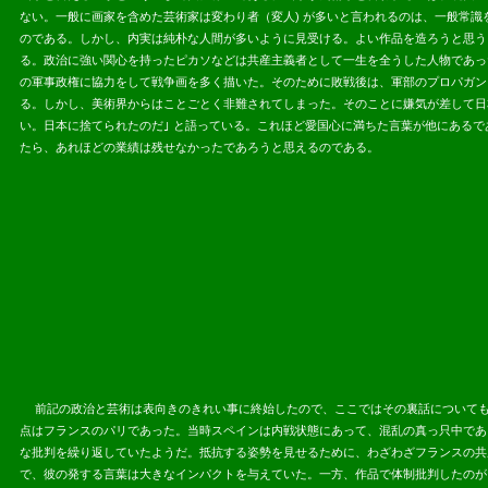
ない
。一般に画家を含めた芸術家は変わり者（変人) が多いと言われるのは、一般常
のである。しかし、内実は純朴な人間が多いように見受ける。よい作品を造ろうと思う
る。政治に強い関心を持ったピカソなどは共産主義者として一生を全うした人物であっ
の軍事政権に協力をして戦争画を多く描いた。そのために敗戦後は、軍部のプロパガン
る。しかし、美術界からはことごとく非難されてしまった。そのことに嫌気が差して日
い。日本に捨てられたのだ｣ と語っている。これほど愛国心に満ちた言葉が他にある
たら、あれほどの業績は残せなかったであろうと思えるのである。
2013.07.
前記の政治と芸術は表向きのきれい事に終始したので、ここではその裏話についても
点はフランスのパリであった。当時スペインは内戦状態にあって、混乱の真っ只中であ
な批判を繰り返していたようだ。抵抗する姿勢を見せるために、わざわざフランスの共
で、彼の発する言葉は大きなインパクトを与えていた。一方、作品で体制批判したのが、