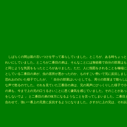
2013.05.
しばらくの間は親の言いつけを守って暮らしていました。ところが、ある時ちょっと
れいにしていました。ところが二番目の弟は、そんなことには無頓着で自分の部屋はも
と同じような気質をもったところがありました。ただ、人に指図をされることを極端に
としている二番目の弟が、虫の居所が悪かったのか、ものすごい勢いで兄に反抗しました
恐れおののいた様子でしたが、 「 自分の部屋はいいとしても、周りの部屋まで散らし
な声で怒るのでした。それを見ていた三番目の弟は、兄の罵声にびっくりした様子で小
の弟も、今まで上の兄の口うるさいことに悉く嫌気を感じていました。そのことがあっ
をしないでよ 」 と二番目の弟の味方になるようなことを言ってしまいました。二番
合わせて、強い一番上の兄貴に反抗するようになりました。さすがに上の兄は、それ以