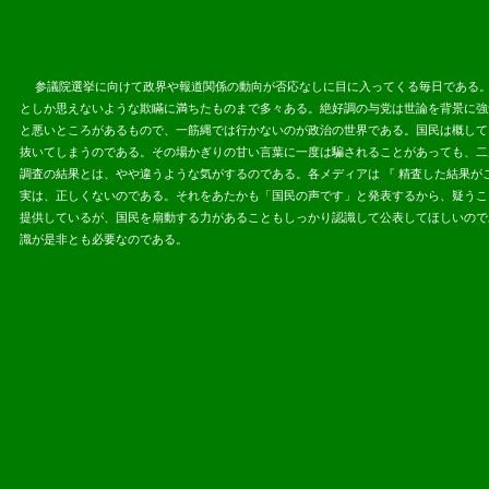
参議院選挙に向けて政界や報道関係の動向が否応なしに目に入ってくる毎日である。
としか思えないような欺瞞に満ちたものまで多々ある。絶好調の与党は世論を背景に強
と悪いところがあるもので、一筋縄では行かないのが政治の世界で
ある。国民は概して
抜いてしまうのである。その場かぎりの甘い言葉に一度は騙されることがあっても、二
調査の結果とは、やや違うような気がするのである。各メディアは 『 精査した結果が
実は、正しくないのである。それをあたかも「国民の声です」と発表するから、疑うこ
提供しているが、国民を扇動する力があることもしっかり認識して公表してほしいので
識が是非とも必要なのである。
2013.07.