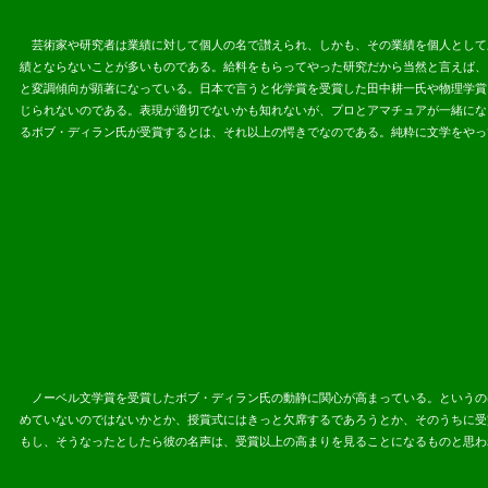
芸術家や研究者は業績に対して個人の名で讃えられ、しかも、その業績を個人として
績とならないことが多いものである。給料をもらってやった研究だから当然と言えば、
と変調傾向が顕著になっている。日本で言うと化学賞を受賞した田中耕一氏や物理学賞
じられないのである。表現が適切でないかも知れないが、プロとアマチュアが一緒にな
るボブ・ディラン氏が受賞するとは、それ以上の愕きでなのである。純粋に文学をやっ
ノーベル文学賞を受賞したボブ・ディラン氏の動静に関心が高まっている。というの
めていないのではないかとか、授賞式にはきっと欠席するであろうとか、そのうちに受賞
もし、そうなった
としたら彼の名声は、受賞以上の高まりを見ることになるものと思わ