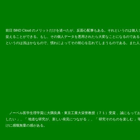
前日 BiND Cloud のメリットだけを述べたが、反面心配事もある。それというのは
捉えることができる。もし、その個人データを悪用されたら大変なことになるのである
というのは浅はかなもので、慣れによってその初心を忘れてしまうものである。また人
ノーベル医学生理学賞に大隅良典・東京工業大栄誉教授（７１）受賞 、誠にもってお
したい 」、「 地道な研究が、新しい発見につながる 」、「 研究そのものを楽しむ
けに感慨無量の感がある。