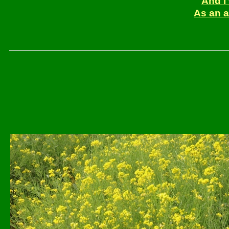
And I 
As an a