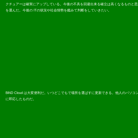
クチュアーは確実にアップしている。今後の不具を回避出来る確立は高くなるものと思
を選んだ。今後の ITの状況や社会情勢を鑑みて判断をしていきたい。
BiND Cloud は大変便利だ。いつどこでもで場所を選ばすに更新できる。他人の
に即応したものだ。