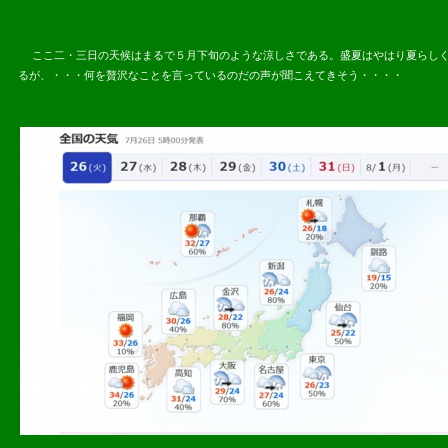
ここ二・三日の天候はまるで５月下旬のような涼しさである。盛夏はやはり夏らしく
るが、・・・何を贅沢なことを言っているのだの声が聞こえてきそう・・・・