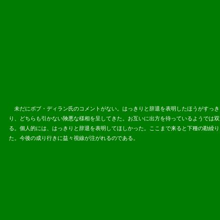
未だにボブ・ディラン氏のコメントがない。はっきりと辞退を表明したほうがすっき
り、どちらも引かない険悪な様相を呈してきた。お互いに出方を待っているようでは双
る。個人的には、はっきりと辞退を表明してほしかった。ここまで来ると下種の勘繰り
た。今後の成り行きに益々視線が注がれるのである。