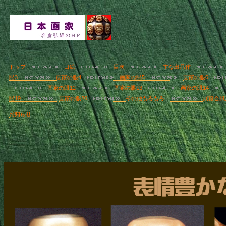
トップ
口絵
目次
主な出品作
眼3
画家の眼4
画家の眼5
画家の眼6
画家の眼12
画家の眼13
画家の眼14
眼19
画家の眼20
その他もろもろ
展覧会風
お知らせ