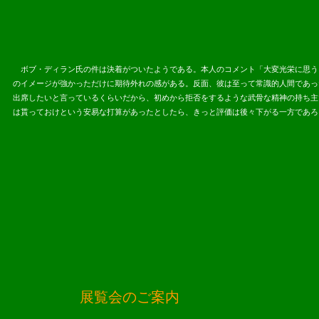
ボブ・ディラン氏の件は決着がついたようである。本人のコメント「大変光栄に思う
のイメージが強かっただけに期待外れの感がある。反面、彼は至って常識的人間であっ
出席したいと言っているくらいだから、初めから拒否をするような武骨な精神の持ち主
は貰っておけという安易な打算があったとしたら、きっと評価は後々下がる一方であろ
展覧会のご案内