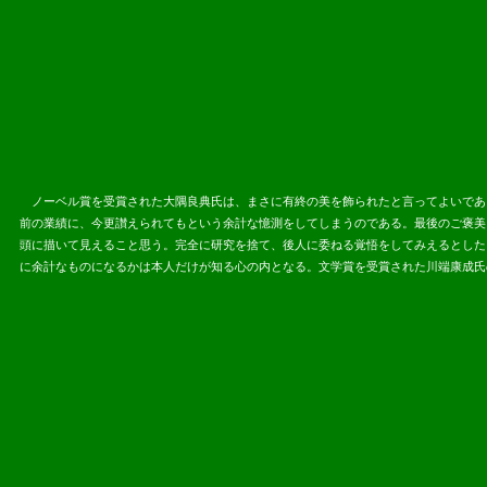
ノーベル賞を受賞された大隅良典氏は、まさに有終の美を飾られたと言ってよいであ
前の業績に、今更讃えられてもという余計な憶測をしてしまうのである。最後のご褒美
頭に描いて見えること思う。完全に研究を捨て、後人に委ねる覚悟をしてみえるとした
に余計なものになるかは本人だけが知る心の内となる。文学賞を受賞された川端康成氏